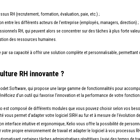
essus RH (recrutement, formation, évaluation, paie, etc.) ;
 entre les différents acteurs de l’entreprise (employés, managers, direction) ;
ssionnels RH, qui peuvent alors se concentrer sur des tâches à plus forte valeur
gestion des ressources humaines.
gue par sa capacité à offrir une solution complète et personnalisable, permetta
ulture RH innovante ?
é Bodet Software, qui propose une large gamme de fonctionnalités pour accompag
éficiez d’un outil qui favorise l’innovation et la performance de votre fonction
io est composé de différents modules que vous pouvez choisir selon vos besoin
té vous permet d’adapter votre logiciel SIRH au fur et à mesure de l’évolution d
n interface intuitive et ergonomique, Kelio vous offre la possibilité de personn
r votre propre environnement de travail et adapter le logiciel à vos processus R
tomatisant certaines tâches administratives répétitives (suivi des temps de tra