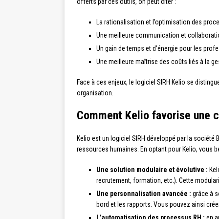
offerts par ces outils, on peut citer :
La rationalisation et l’optimisation des proc
Une meilleure communication et collaboration
Un gain de temps et d’énergie pour les profe
Une meilleure maîtrise des coûts liés à la 
Face à ces enjeux, le logiciel SIRH Kelio se distin
organisation.
Comment Kelio favorise une c
Kelio est un logiciel SIRH développé par la sociét
ressources humaines. En optant pour Kelio, vous bén
Une solution modulaire et évolutive :
Kel
recrutement, formation, etc.). Cette modulari
Une personnalisation avancée :
grâce à so
bord et les rapports. Vous pouvez ainsi crée
L’automatisation des processus RH :
en au