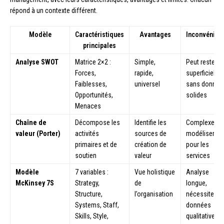
répond à un contexte différent.
Modèle
Caractéristiques
Avantages
Inconvénien
principales
Analyse SWOT
Matrice 2×2 :
Simple,
Peut rester
Forces,
rapide,
superficiel
Faiblesses,
universel
sans donnée
Opportunités,
solides
Menaces
Chaîne de
Décompose les
Identifie les
Complexe à
valeur (Porter)
activités
sources de
modéliser
primaires et de
création de
pour les
soutien
valeur
services
Modèle
7 variables :
Vue holistique
Analyse
McKinsey 7S
Strategy,
de
longue,
Structure,
l’organisation
nécessite de
Systems, Staff,
données
Skills, Style,
qualitatives