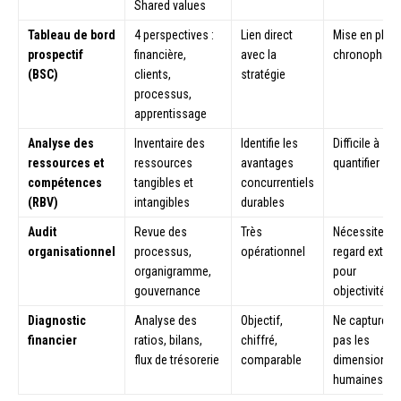
Shared values
Tableau de bord
4 perspectives :
Lien direct
Mise en plac
prospectif
financière,
avec la
chronophage
(BSC)
clients,
stratégie
processus,
apprentissage
Analyse des
Inventaire des
Identifie les
Difficile à
ressources et
ressources
avantages
quantifier
compétences
tangibles et
concurrentiels
(RBV)
intangibles
durables
Audit
Revue des
Très
Nécessite un
organisationnel
processus,
opérationnel
regard extern
organigramme,
pour
gouvernance
objectivité
Diagnostic
Analyse des
Objectif,
Ne capture
financier
ratios, bilans,
chiffré,
pas les
flux de trésorerie
comparable
dimensions
humaines