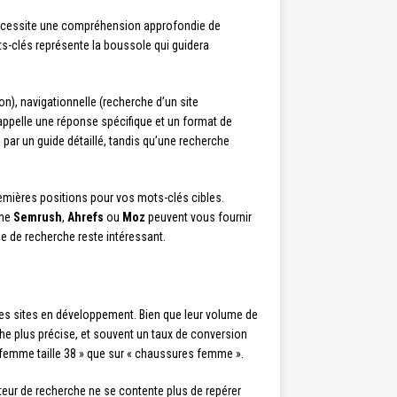
 nécessite une compréhension approfondie de
ots-clés représente la boussole qui guidera
on), navigationnelle (recherche d’un site
 appelle une réponse spécifique et un format de
ar un guide détaillé, tandis qu’une recherche
emières positions pour vos mots-clés cibles.
mme
Semrush
,
Ahrefs
ou
Moz
peuvent vous fournir
e de recherche reste intéressant.
les sites en développement. Bien que leur volume de
rche plus précise, et souvent un taux de conversion
femme taille 38 » que sur « chaussures femme ».
teur de recherche ne se contente plus de repérer