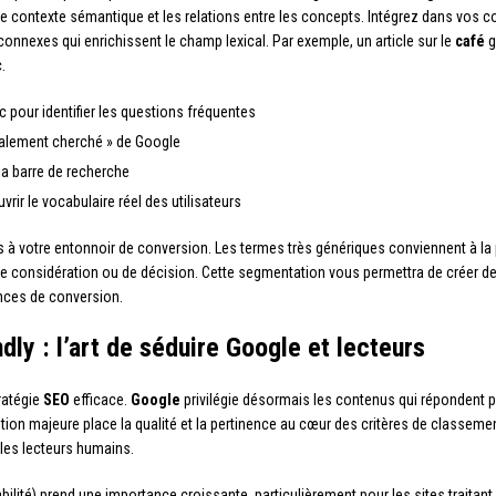
 contexte sémantique et les relations entre les concepts. Intégrez dans vos c
onnexes qui enrichissent le champ lexical. Par exemple, un article sur le
café
g
.
 pour identifier les questions fréquentes
également cherché » de Google
a barre de recherche
ir le vocabulaire réel des utilisateurs
s à votre entonnoir de conversion. Les termes très génériques conviennent à la
 de considération ou de décision. Cette segmentation vous permettra de créer 
ances de conversion.
ly : l’art de séduire Google et lecteurs
ratégie
SEO
efficace.
Google
privilégie désormais les contenus qui répondent p
on majeure place la qualité et la pertinence au cœur des critères de classement
les lecteurs humains.
iabilité) prend une importance croissante, particulièrement pour les sites trait