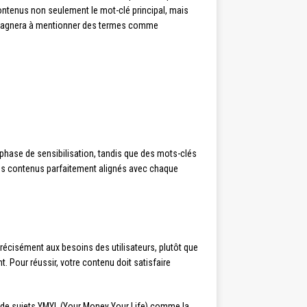
ontenus non seulement le mot-clé principal, mais
agnera à mentionner des termes comme
 phase de sensibilisation, tandis que des mots-clés
des contenus parfaitement alignés avec chaque
récisément aux besoins des utilisateurs, plutôt que
. Pour réussir, votre contenu doit satisfaire
ant de sujets YMYL (Your Money Your Life) comme la