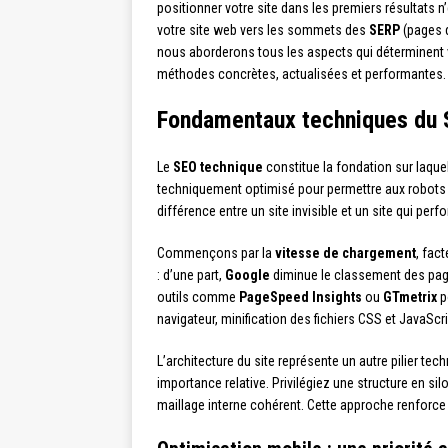
positionner votre site dans les premiers résultats 
votre site web vers les sommets des
SERP
(pages d
nous aborderons tous les aspects qui déterminent vo
méthodes concrètes, actualisées et performantes.
Fondamentaux techniques du S
Le
SEO technique
constitue la fondation sur laque
techniquement optimisé pour permettre aux robots
différence entre un site invisible et un site qui perf
Commençons par la
vitesse de chargement
, fac
: d’une part,
Google
diminue le classement des pages
outils comme
PageSpeed Insights
ou
GTmetrix
p
navigateur, minification des fichiers CSS et JavaSc
L’architecture du site représente un autre pilier te
importance relative. Privilégiez une structure en si
maillage interne cohérent. Cette approche renforc