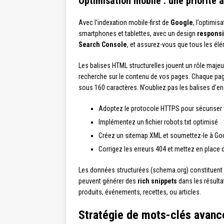
Optimisation mobile : une priorité 
Avec l’indexation mobile-first de
Google
, l’optimis
smartphones et tablettes, avec un design
respons
Search Console
, et assurez-vous que tous les élé
Les balises HTML structurelles jouent un rôle maje
recherche sur le contenu de vos pages. Chaque page
sous 160 caractères. N’oubliez pas les balises d’en-
Adoptez le protocole HTTPS pour sécuriser v
Implémentez un fichier robots.txt optimisé
Créez un sitemap XML et soumettez-le à Go
Corrigez les erreurs 404 et mettez en place 
Les données structurées (schema.org) constituent 
peuvent générer des
rich snippets
dans les résulta
produits, événements, recettes, ou articles.
Stratégie de mots-clés avanc