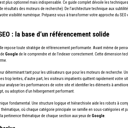
n’est plus optionnel mais indispensable. Ce guide complet dévoile les techniqu
e résultats des moteurs de recherche). De l’architecture technique aux subtilit
tre visibilité numérique. Préparez-vous à transformer votre approche du SEO et 
EO : la base d’un référencement solide
lle repose toute stratégie de référencement performante. Avant même de penser 
 de
Google
de le comprendre et de l’indexer correctement. Cette dimension tech
orme.
teur déterminant tant pour les utilisateurs que pour les moteurs de recherche. 
 trop lentes, d’autre part, les visiteurs impatients quittent rapidement votre si
our analyser les performances de votre site et identifier les éléments à améli
ript, ou adoption d’un hébergement performant.
chnique fondamental. Une structure logique et hiérarchisée aide les robots à com
lo thématique, où chaque catégorie principale se ramifie en sous-catégories et pa
e la pertinence thématique de chaque section aux yeux de
Google
.