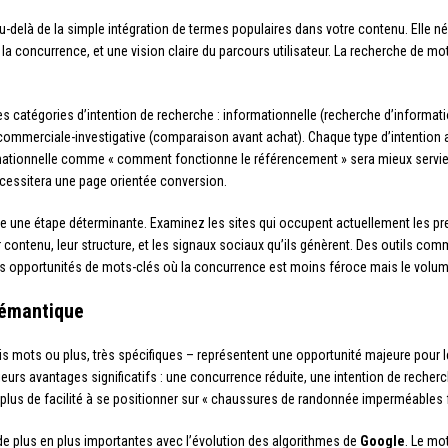
u-delà de la simple intégration de termes populaires dans votre contenu. Elle
 la concurrence, et une vision claire du parcours utilisateur. La recherche de m
tes catégories d’intention de recherche : informationnelle (recherche d’informati
u commerciale-investigative (comparaison avant achat). Chaque type d’intention
ationnelle comme « comment fonctionne le référencement » sera mieux servie p
cessitera une page orientée conversion.
e une étape déterminante. Examinez les sites qui occupent actuellement les pr
r contenu, leur structure, et les signaux sociaux qu’ils génèrent. Des outils co
les opportunités de mots-clés où la concurrence est moins féroce mais le volum
 sémantique
is mots ou plus, très spécifiques – représentent une opportunité majeure pour 
lusieurs avantages significatifs : une concurrence réduite, une intention de reche
plus de facilité à se positionner sur « chaussures de randonnée imperméables 
de plus en plus importantes avec l’évolution des algorithmes de
Google
. Le mo