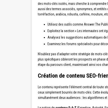
des mots-clés isolés, mais cherche à comprendre le
aussi des termes associés, synonymes, et entités c
torréfaction, arabica, robusta, caféine, mouture, etc
Utilisez des outils comme Answer The Public
Exploitez la section « Les internautes ont 
Analysez les suggestions automatiques de l
Examinez les forums spécialisés pour découvr
N’oubliez pas d’adapter votre stratégie de mots-clé
plus spécifiques cibleront les prospects en phase
étape du parcours client, maximisant ainsi vos ch
Création de contenu SEO-friend
Le contenu représente l’élément central de toute st
ceux simplement bourrés de mots-clés. Cette évoluti
simultanément deux audiences : les algorithmes et 
La notion de
contenu E-A-T
(Expertise, Autorité, F