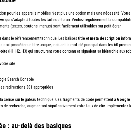
absolue
ation pour les appareils mobiles n’est plus une option mais une nécessité. Votre 
ive
qui s’adapte à toutes les tailles d’écran. Vérifiez régulièrement la compatibil
ments (textes, boutons, menus) sont facilement utilisables sur petit écran.
ur dans le référencement technique. Les balises
title
et
meta description
inform
 doit posséder un titre unique, incluant le mot-clé principal dans les 60 premi
tête (H1, H2, H3) qui structurent votre contenu et signalent sa hiérarchie aux ro
otre site
ogle Search Console
des redirections 301 appropriées
la cerise sur le gâteau technique. Ces fragments de code permettent à
Google
ts de recherche, augmentant significativement votre taux de clic. Implémentez le
ée : au-delà des basiques