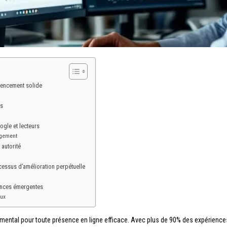
rencement solide
es
ogle et lecteurs
gagement
 autorité
cessus d’amélioration perpétuelle
dances émergentes
aux
amental pour toute présence en ligne efficace. Avec plus de 90% des expérienc