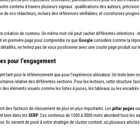
 votre contenu à travers plusieurs signaux : qualifications des auteurs, précision
tise de vos rédacteurs, incluez des références vérifiables, et construisez progr
otre création de contenu. Un même mot-clé peut cacher différentes intentions : 
ent en première page pour comprendre ce que
Google
considère comme la réponse
 détaillés, ne tentez pas de vous positionner avec une courte page produit sur
ales pour l’engagement
nt tant pour le référencement que pour l’expérience utilisateur. Un texte bien or
tance relative des différentes sections. Pour les lecteurs, cette structure facil
iser des éléments visuels comme les listes à puces, les tableaux ou les encadrés
uent des facteurs de classement de plus en plus importants. Les
pillar pages
ou 
nt bien dans les
SERP
. Ces contenus de 1500 à 3000 mots abordent tous les a
r. Ils servent de pivot à votre stratégie de cluster content, où plusieurs article