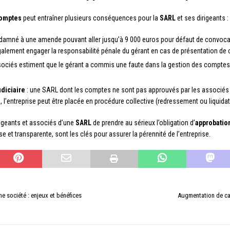
comptes
peut entraîner plusieurs conséquences pour la
SARL
et ses dirigeants :
ondamné à une amende pouvant aller jusqu’à 9 000 euros pour défaut de convoca
alement engager la responsabilité pénale du gérant en cas de présentation de 
ssociés estiment que le gérant a commis une faute dans la gestion des comptes, 
udiciaire
: une SARL dont les comptes ne sont pas approuvés par les associés pe
 l’entreprise peut être placée en procédure collective (redressement ou liquidati
dirigeants et associés d’une
SARL
de prendre au sérieux l’obligation d’
approbatio
e et transparente, sont les clés pour assurer la pérennité de l’entreprise.
e société : enjeux et bénéfices
Augmentation de cap