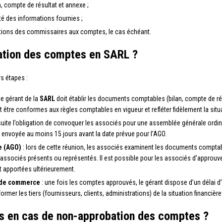
 compte de résultat et annexe ;
rité des informations fournies ;
ations des commissaires aux comptes, le cas échéant.
ation des comptes en SARL ?
s étapes :
le gérant de la
SARL
doit établir les documents comptables (bilan, compte de rés
être conformes aux règles comptables en vigueur et refléter fidèlement la situat
nsuite l’obligation de convoquer les associés pour une assemblée générale ordina
e envoyée au moins 15 jours avant la date prévue pour l’AGO.
e (AGO)
: lors de cette réunion, les associés examinent les documents comptab
s associés présents ou représentés. Il est possible pour les associés d’approuv
t apportées ultérieurement.
l de commerce
: une fois les comptes approuvés, le gérant dispose d’un délai 
mer les tiers (fournisseurs, clients, administrations) de la situation financière
s en cas de non-approbation des comptes ?