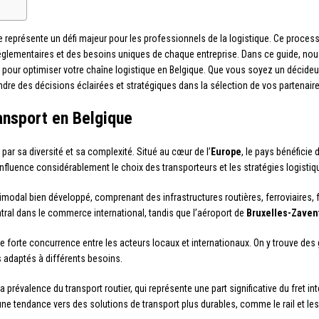
ue représente un défi majeur pour les professionnels de la logistique. Ce pro
églementaires et des besoins uniques de chaque entreprise. Dans ce guide, nous
ter pour optimiser votre chaîne logistique en Belgique. Que vous soyez un déci
ndre des décisions éclairées et stratégiques dans la sélection de vos partenaire
nsport en Belgique
par sa diversité et sa complexité. Situé au cœur de l’
Europe
, le pays bénéficie
 influence considérablement le choix des transporteurs et les stratégies logistiq
modal bien développé, comprenant des infrastructures routières, ferroviaires, fl
tral dans le commerce international, tandis que l’aéroport de
Bruxelles-Zave
e forte concurrence entre les acteurs locaux et internationaux. On y trouve de
 adaptés à différents besoins.
 prévalence du transport routier, qui représente une part significative du fret 
une tendance vers des solutions de transport plus durables, comme le rail et les